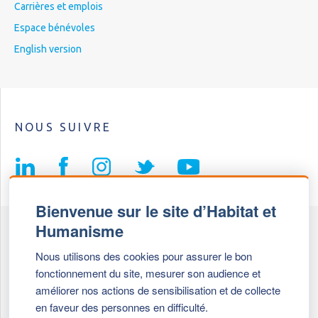
Carrières et emplois
Espace bénévoles
English version
NOUS SUIVRE
Bienvenue sur le site d’Habitat et
Humanisme
Fédération Habitat et Humanisme
Nous utilisons des cookies pour assurer le bon
69, chemin de Vassieux
fonctionnement du site, mesurer son audience et
69647 Caluire et Cuire cedex
améliorer nos actions de sensibilisation et de collecte
en faveur des personnes en difficulté.
Tél :
+ 33 (0)4 72 27 42 58