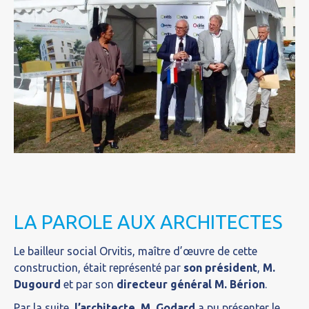
LA PAROLE AUX ARCHITECTES
Le bailleur social Orvitis, maître d’œuvre de cette
construction, était représenté par
son président
,
M.
Dugourd
et par son
directeur général M. Bérion
.
Par la suite,
l’architecte, M. Godard
a pu présenter le