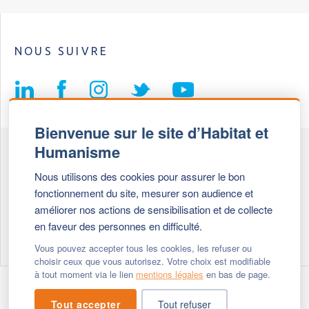
NOUS SUIVRE
Bienvenue sur le site d’Habitat et
Humanisme
Fédération Habitat et Humanisme
Nous utilisons des cookies pour assurer le bon
69, chemin de Vassieux
fonctionnement du site, mesurer son audience et
69647 Caluire et Cuire cedex
améliorer nos actions de sensibilisation et de collecte
en faveur des personnes en difficulté.
Tél :
+ 33 (0)4 72 27 42 58
Vous pouvez accepter tous les cookies, les refuser ou
choisir ceux que vous autorisez. Votre choix est modifiable
à tout moment via le lien
mentions légales
en bas de page.
Modifier vos cookies
- © 2026 Habitat & Humanisme
Tout accepter
Tout refuser