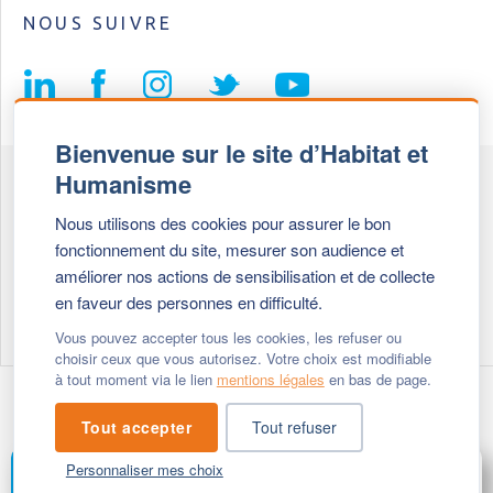
NOUS SUIVRE
Bienvenue sur le site d’Habitat et
Humanisme
Fédération Habitat et Humanisme
Nous utilisons des cookies pour assurer le bon
69, chemin de Vassieux
fonctionnement du site, mesurer son audience et
69647 Caluire et Cuire cedex
améliorer nos actions de sensibilisation et de collecte
en faveur des personnes en difficulté.
Tél :
+ 33 (0)4 72 27 42 58
Vous pouvez accepter tous les cookies, les refuser ou
choisir ceux que vous autorisez. Votre choix est modifiable
à tout moment via le lien
mentions légales
en bas de page.
Modifier vos cookies
- © 2026 Habitat & Humanisme
Tout accepter
Tout refuser
Personnaliser mes choix
FAIRE UN DON
MENU