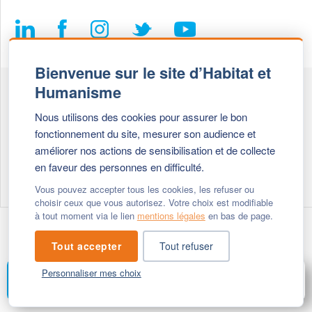
Bienvenue sur le site d’Habitat et
Humanisme
Fédération Habitat et Humanisme
Nous utilisons des cookies pour assurer le bon
69, chemin de Vassieux
fonctionnement du site, mesurer son audience et
69647 Caluire et Cuire cedex
améliorer nos actions de sensibilisation et de collecte
en faveur des personnes en difficulté.
Tél :
+ 33 (0)4 72 27 42 58
Vous pouvez accepter tous les cookies, les refuser ou
choisir ceux que vous autorisez. Votre choix est modifiable
à tout moment via le lien
mentions légales
en bas de page.
Modifier vos cookies
- © 2026 Habitat & Humanisme
Tout accepter
Tout refuser
Personnaliser mes choix
FAIRE UN DON
MENU