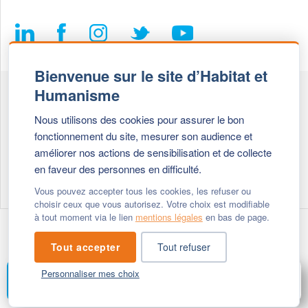
Bienvenue sur le site d’Habitat et
Humanisme
Fédération Habitat et Humanisme
Nous utilisons des cookies pour assurer le bon
69, chemin de Vassieux
fonctionnement du site, mesurer son audience et
69647 Caluire et Cuire cedex
améliorer nos actions de sensibilisation et de collecte
en faveur des personnes en difficulté.
Tél :
+ 33 (0)4 72 27 42 58
Vous pouvez accepter tous les cookies, les refuser ou
choisir ceux que vous autorisez. Votre choix est modifiable
à tout moment via le lien
mentions légales
en bas de page.
Modifier vos cookies
- © 2026 Habitat & Humanisme
Tout accepter
Tout refuser
Personnaliser mes choix
FAIRE UN DON
MENU