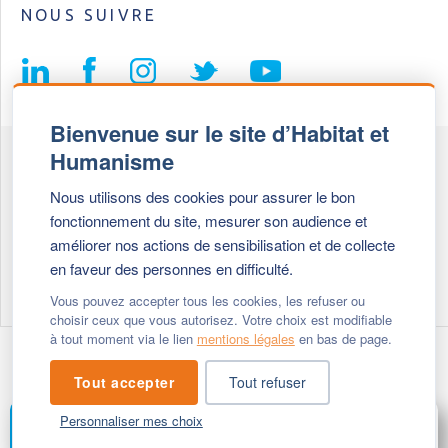
NOUS SUIVRE
Bienvenue sur le site d’Habitat et
Humanisme
Fédération Habitat et Humanisme
Nous utilisons des cookies pour assurer le bon
69, chemin de Vassieux
fonctionnement du site, mesurer son audience et
69647 Caluire et Cuire cedex
améliorer nos actions de sensibilisation et de collecte
en faveur des personnes en difficulté.
Tél :
+ 33 (0)4 72 27 42 58
Vous pouvez accepter tous les cookies, les refuser ou
choisir ceux que vous autorisez. Votre choix est modifiable
à tout moment via le lien
mentions légales
en bas de page.
Modifier vos cookies
- © 2026 Habitat & Humanisme
Tout accepter
Tout refuser
Personnaliser mes choix
FAIRE UN DON
MENU