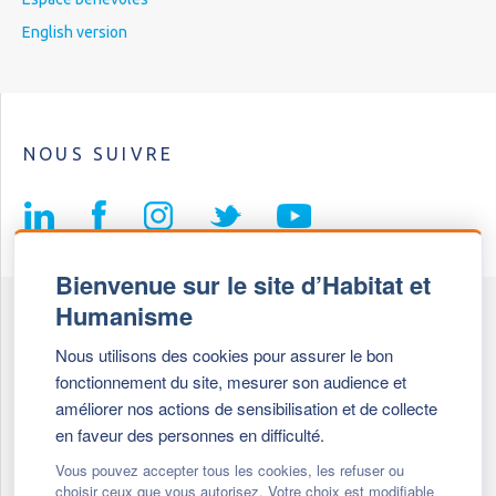
English version
NOUS SUIVRE
Bienvenue sur le site d’Habitat et
Humanisme
Fédération Habitat et Humanisme
Nous utilisons des cookies pour assurer le bon
69, chemin de Vassieux
fonctionnement du site, mesurer son audience et
69647 Caluire et Cuire cedex
améliorer nos actions de sensibilisation et de collecte
en faveur des personnes en difficulté.
Tél :
+ 33 (0)4 72 27 42 58
Vous pouvez accepter tous les cookies, les refuser ou
choisir ceux que vous autorisez. Votre choix est modifiable