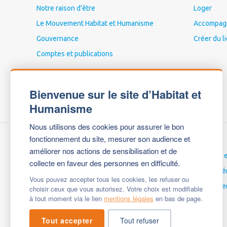
Notre raison d’être
Loger
Le Mouvement Habitat et Humanisme
Accompagne
Gouvernance
Créer du l
Comptes et publications
Bienvenue sur le site d’Habitat et
Humanisme
Nous utilisons des cookies pour assurer le bon
fonctionnement du site, mesurer son audience et
améliorer nos actions de sensibilisation et de
Nous contacter
Carrières 
collecte en faveur des personnes en difficulté.
Espace Presse
Espace bé
Vous pouvez accepter tous les cookies, les refuser ou
Mentions légales
English ve
choisir ceux que vous autorisez. Votre choix est modifiable
à tout moment via le lien
mentions légales
en bas de page.
Questions fréquentes
Tout accepter
Tout refuser