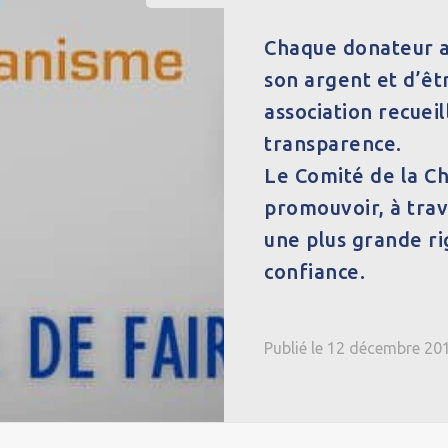
Chaque donateur a
son argent et d’êt
association recuei
transparence.
Le Comité de la C
promouvoir, à trav
une plus grande r
confiance.
Publié le 12 décembre 20