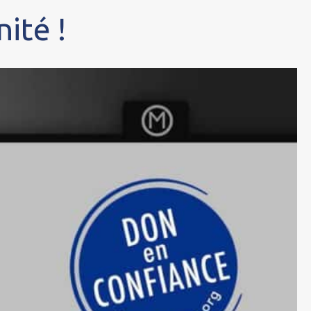
ité !