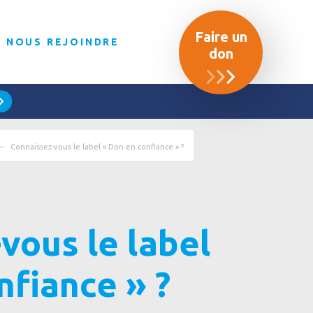
Faire un
NOUS REJOINDRE
don
Connaissez-vous le label « Don en confiance » ?
vous le label
nfiance » ?