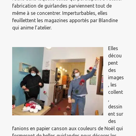
fabrication de guirlandes parviennent tout de
même à se concentrer. Imperturbables, elles
feuillettent les magazines apportés par Blandine
qui anime l’atelier.
Elles
décou
pent
des
images
, les
collent
,
dessin
ent sur
des
fanions en papier canson aux couleurs de Noël qui
formeront de belles guirlandes pour décorer les