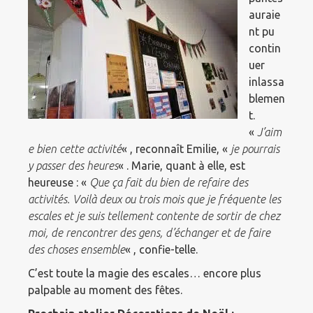
auraie
nt pu
contin
uer
inlassa
blemen
t.
«
J’aim
e bien cette activité
« , reconnaît Emilie, «
je pourrais
y passer des heures
« . Marie, quant à elle, est
heureuse : «
Que ça fait du bien de refaire des
activités. Voilà deux ou trois mois que je fréquente les
escales et je suis tellement contente de sortir de chez
moi, de rencontrer des gens, d’échanger et de faire
des choses ensemble
« , confie-telle.
C’est toute la magie des escales… encore plus
palpable au moment des fêtes.