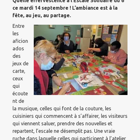
Quelle effervescence à l’Escale Solidaire du 6
ce mardi 14 septembre ! L’ambiance est à la
fête, au jeu, au partage.
Entre
les
aficion
ados
des
jeux de
carte,
ceux
qui
écoute
nt de
la musique, celles qui font de la couture, les
cuisiniers qui commencent à s’affairer, les visiteurs
qui viennent saluer, prendre des nouvelles et
repartent, l’escale ne désemplit pas. Une vraie
ruche dans laquelle celles qui participent à l’atelier