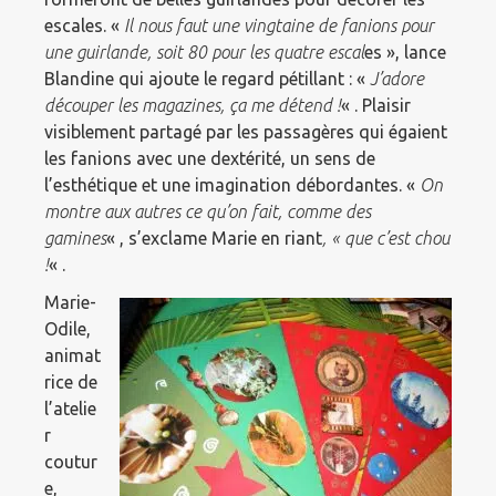
escales. «
Il nous faut une vingtaine de fanions pour
une guirlande, soit 80 pour les quatre escal
es », lance
Blandine qui ajoute le regard pétillant : «
J’adore
découper les magazines, ça me détend !
« . Plaisir
visiblement partagé par les passagères qui égaient
les fanions avec une dextérité, un sens de
l’esthétique et une imagination débordantes. «
On
montre aux autres ce qu’on fait, comme des
gamines
« , s’exclame Marie en riant
, « que c’est chou
!
« .
Marie-
Odile,
animat
rice de
l’atelie
r
coutur
e,