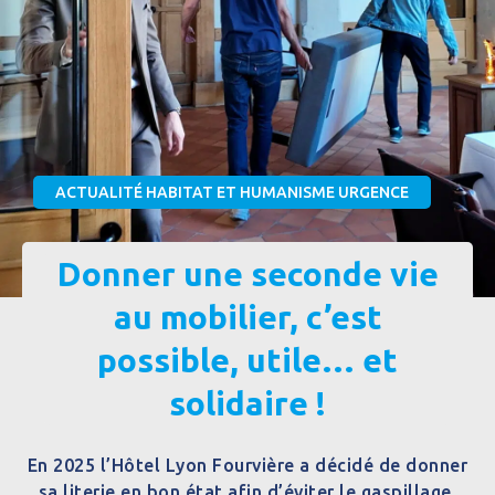
ACTUALITÉ HABITAT ET HUMANISME URGENCE
Donner une seconde vie
au mobilier, c’est
possible, utile… et
solidaire !
En 2025 l’Hôtel Lyon Fourvière a décidé de donner
sa literie en bon état afin d’éviter le gaspillage.