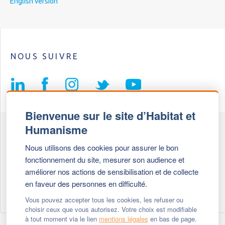
English version
NOUS SUIVRE
Bienvenue sur le site d’Habitat et
Humanisme
Fédération Habitat et Humanisme
Nous utilisons des cookies pour assurer le bon
69, chemin de Vassieux
fonctionnement du site, mesurer son audience et
69647 Caluire et Cuire cedex
améliorer nos actions de sensibilisation et de collecte
en faveur des personnes en difficulté.
Tél :
+ 33 (0)4 72 27 42 58
Vous pouvez accepter tous les cookies, les refuser ou
choisir ceux que vous autorisez. Votre choix est modifiable
à tout moment via le lien
mentions légales
en bas de page.