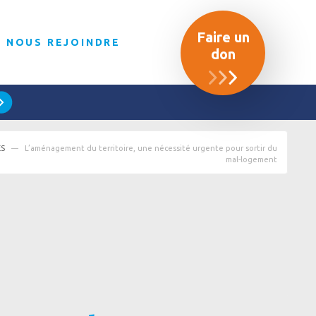
Faire un
NOUS REJOINDRE
don
ÉS
L’aménagement du territoire, une nécessité urgente pour sortir du
mal-logement