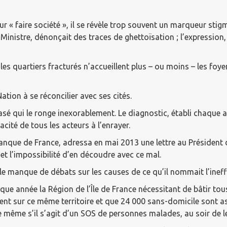
ur « faire société », il se révèle trop souvent un marqueur stig
r Ministre, dénonçait des traces de ghettoïsation ; l’expressi
es quartiers fracturés n’accueillent plus – ou moins – les foy
ation à se réconcilier avec ses cités.
sé qui le ronge inexorablement. Le diagnostic, établi chaque 
cité de tous les acteurs à l’enrayer.
Banque de France, adressa en mai 2013 une lettre au Président 
et l’impossibilité d’en découdre avec ce mal.
t le manque de débats sur les causes de ce qu’il nommait l’ineff
 année la Région de l’Île de France nécessitant de bâtir tous l
 sur ce même territoire et que 24 000 sans-domicile sont assi
ace même s’il s’agit d’un SOS de personnes malades, au soir de 