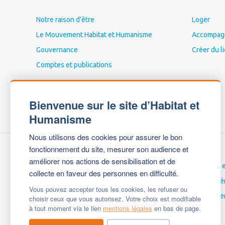
Notre raison d’être
Loger
Le Mouvement Habitat et Humanisme
Accompagne
Gouvernance
Créer du l
Comptes et publications
Bienvenue sur le site d’Habitat et
Humanisme
Nous utilisons des cookies pour assurer le bon
fonctionnement du site, mesurer son audience et
améliorer nos actions de sensibilisation et de
Nous contacter
Carrières 
collecte en faveur des personnes en difficulté.
Espace Presse
Espace bé
Vous pouvez accepter tous les cookies, les refuser ou
Mentions légales
English ve
choisir ceux que vous autorisez. Votre choix est modifiable
à tout moment via le lien
mentions légales
en bas de page.
Questions fréquentes