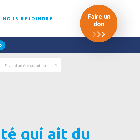
Faire un
NOUS REJOINDRE
don
Envie d’un été qui ait du sens ?
té qui ait du