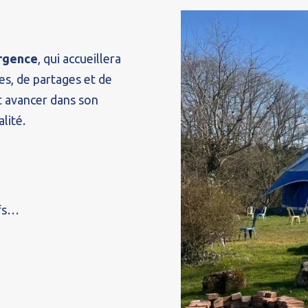
rgence
, qui accueillera
es, de partages et de
ut avancer dans son
alité.
ifs…