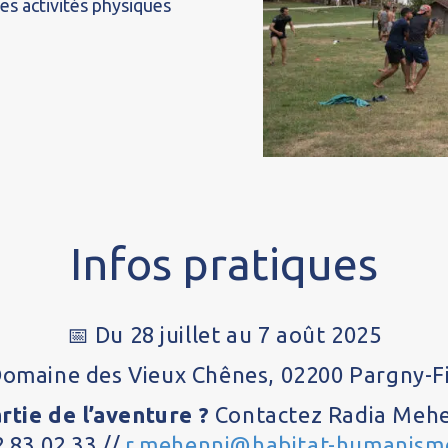
es activités physiques
Infos pratiques
📅 Du 28 juillet au 7 août 2025
Domaine des Vieux Chênes, 02200 Pargny-Fi
artie de l’aventure ?
Contactez Radia Mehen
2 83 02 33 //
r.mehenni@habitat-humanism