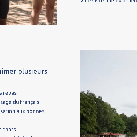
> de vivre une expérienc
imer plusieurs
:
es repas
ssage du français
ilisation aux bonnes
cipants