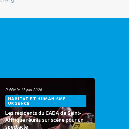
Publié le 17 juin 2026
HABITAT ET HUMANISME
URGENCE
Les résidents du CADA de Saint-
Affrique réunis sur scène pour un
spectacle