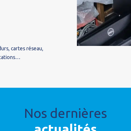
durs, cartes réseau,
ntations…
Nos dernières
actualités