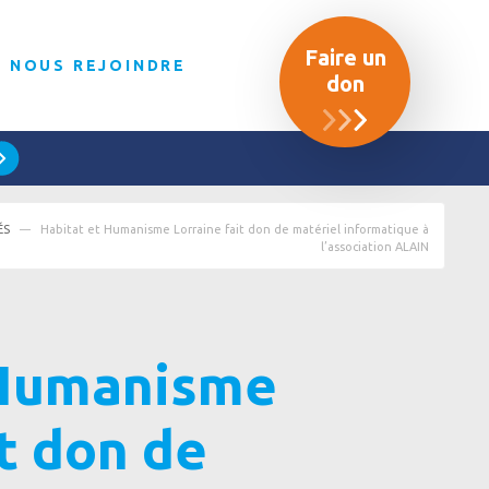
Faire un
NOUS REJOINDRE
don
ÉS
Habitat et Humanisme Lorraine fait don de matériel informatique à
l’association ALAIN
 Humanisme
it don de