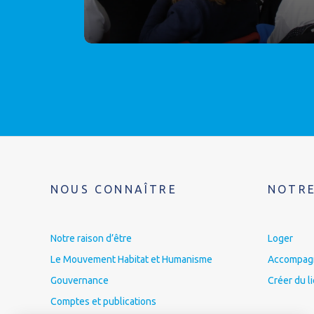
NOUS CONNAÎTRE
NOTRE
Notre raison d’être
Loger
Le Mouvement Habitat et Humanisme
Accompagne
Gouvernance
Créer du l
Comptes et publications