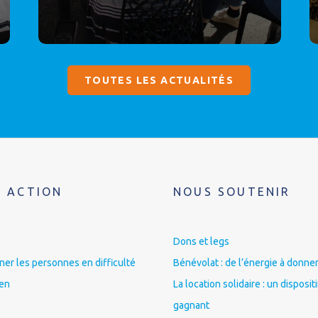
TOUTES LES ACTUALITÉS
 ACTION
NOUS SOUTENIR
Dons et legs
r les personnes en difficulté
Bénévolat : de l’énergie à donner
ien
La location solidaire : un disposit
gagnant