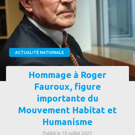
ACTUALITÉ NATIONALE
Hommage à Roger
Fauroux, figure
importante du
Mouvement Habitat et
Humanisme
Publié le 19 juillet 2021