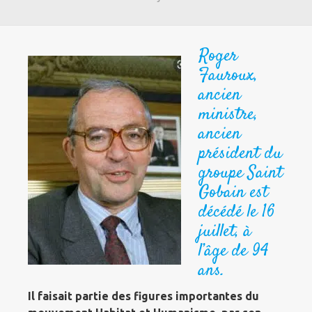
Roger
Fauroux,
ancien
ministre,
ancien
président du
groupe Saint
Gobain est
décédé le 16
juillet, à
l’âge de 94
ans.
Il faisait partie des figures importantes du