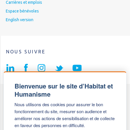
Carrières et emplois
Espace bénévoles
English version
NOUS SUIVRE
Bienvenue sur le site d’Habitat et
Humanisme
Fédération Habitat et Humanisme
Nous utilisons des cookies pour assurer le bon
69, chemin de Vassieux
fonctionnement du site, mesurer son audience et
69647 Caluire et Cuire cedex
améliorer nos actions de sensibilisation et de collecte
en faveur des personnes en difficulté.
Tél :
+ 33 (0)4 72 27 42 58