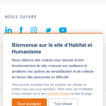
NOUS SUIVRE
Bienvenue sur le site d’Habitat et
Humanisme
Fédération Habitat et Humanisme
Nous utilisons des cookies pour assurer le bon
69, chemin de Vassieux
fonctionnement du site, mesurer son audience et
69647 Caluire et Cuire cedex
améliorer nos actions de sensibilisation et de collecte
en faveur des personnes en difficulté.
Tél :
+ 33 (0)4 72 27 42 58
Vous pouvez accepter tous les cookies, les refuser ou
choisir ceux que vous autorisez. Votre choix est modifiable
à tout moment via le lien
mentions légales
en bas de page.
Modifier vos cookies
- © 2026 Habitat & Humanisme
Tout accepter
Tout refuser