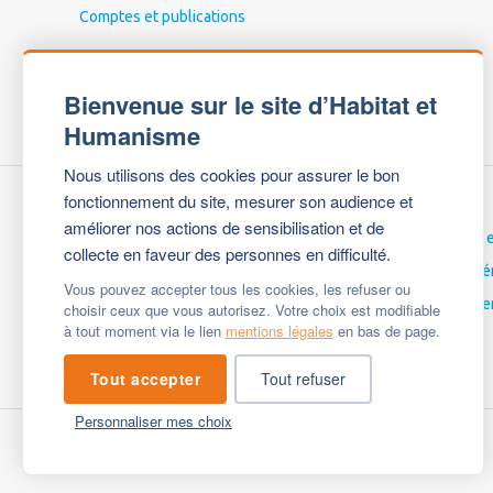
Comptes et publications
Bienvenue sur le site d’Habitat et
Humanisme
Nous utilisons des cookies pour assurer le bon
fonctionnement du site, mesurer son audience et
améliorer nos actions de sensibilisation et de
Nous contacter
Carrières 
collecte en faveur des personnes en difficulté.
Espace Presse
Espace bé
Vous pouvez accepter tous les cookies, les refuser ou
Mentions légales
English ve
choisir ceux que vous autorisez. Votre choix est modifiable
à tout moment via le lien
mentions légales
en bas de page.
Questions fréquentes
Tout accepter
Tout refuser
Personnaliser mes choix