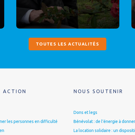
TOUTES LES ACTUALITÉS
 ACTION
NOUS SOUTENIR
Dons et legs
r les personnes en difficulté
Bénévolat : de l’énergie à donner
ien
La location solidaire : un disposit