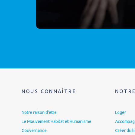
NOUS CONNAÎTRE
NOTRE
Notre raison d’être
Loger
Le Mouvement Habitat et Humanisme
Accompagne
Gouvernance
Créer du l