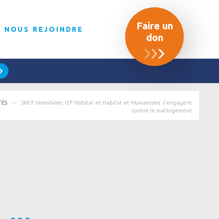
Faire un
NOUS REJOINDRE
don
TÉS
SNCF Immobilier, ICF Habitat et Habitat et Humanisme s’engagent
contre le mal-logement