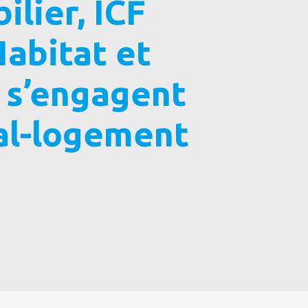
lier, ICF
Habitat et
s’engagent
al-logement