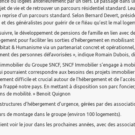
rgence ou logées antérieurement par un tiers. Le passage dan
jet de vie et de retrouver un parcours résidentiel standard. 
 la reprise d’un parcours standard. Selon Bernard Devert, prés
 et des généralistes pour guérir de ce fléau qu’est le mal logem
uivre, le développement de pensions de famille en lien avec de
gement pour faciliter les sorties d’hébergement en mobilisant
bitat & Humanisme via un partenariat concret et opérationnel,
gement des personnes défavorisées », indique Romain Dubois, di
t immobilier du Groupe SNCF, SNCF Immobilier s’engage à mobili
 qui pourraient correspondre aux besoins des projets immobilie
èrement difficile et crucial autour de l’hébergement et de l’ac
 a frappé notre pays. En mettant à disposition son parc foncie
ons de mobilité. » Benoit Quignon
 structures d’hébergement d’urgence, gérées par des associatio
ours de montage dans le groupe (environ 100 logements).
aient voir le jour dans les prochaines années, avec des assoc