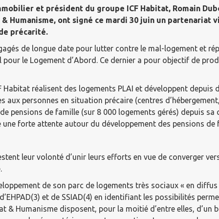
mobilier et président du groupe ICF Habitat, Romain Dubo
t & Humanisme, ont signé ce mardi 30 juin un partenariat 
de précarité.
agés de longue date pour lutter contre le mal-logement et rép
our le Logement d’Abord. Ce dernier a pour objectif de produ
CF Habitat réalisent des logements PLAI et développent depuis
ées aux personnes en situation précaire (centres d’hébergement
de pensions de famille (sur 8 000 logements gérés) depuis sa
é une forte attente autour du développement des pensions de f
stent leur volonté d’unir leurs efforts en vue de converger ver
.
loppement de son parc de logements très sociaux « en diffus 
ue d’EHPAD(3) et de SSIAD(4) en identifiant les possibilités pe
itat & Humanisme disposent, pour la moitié d’entre elles, d’un b