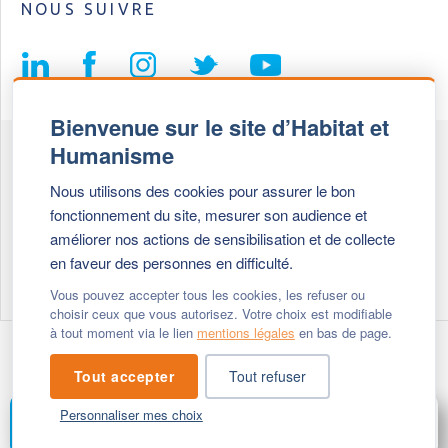
NOUS SUIVRE
Bienvenue sur le site d’Habitat et
Humanisme
Fédération Habitat et Humanisme
Nous utilisons des cookies pour assurer le bon
69, chemin de Vassieux
fonctionnement du site, mesurer son audience et
69647 Caluire et Cuire cedex
améliorer nos actions de sensibilisation et de collecte
en faveur des personnes en difficulté.
Tél :
+ 33 (0)4 72 27 42 58
Vous pouvez accepter tous les cookies, les refuser ou
choisir ceux que vous autorisez. Votre choix est modifiable
à tout moment via le lien
mentions légales
en bas de page.
Modifier vos cookies
- © 2026 Habitat & Humanisme
Tout accepter
Tout refuser
Personnaliser mes choix
FAIRE UN DON
MENU