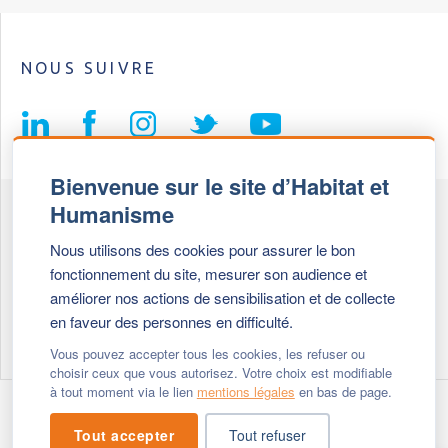
NOUS SUIVRE
Bienvenue sur le site d’Habitat et
Humanisme
Fédération Habitat et Humanisme
Nous utilisons des cookies pour assurer le bon
69, chemin de Vassieux
fonctionnement du site, mesurer son audience et
69647 Caluire et Cuire cedex
améliorer nos actions de sensibilisation et de collecte
en faveur des personnes en difficulté.
Tél :
+ 33 (0)4 72 27 42 58
Vous pouvez accepter tous les cookies, les refuser ou
choisir ceux que vous autorisez. Votre choix est modifiable
à tout moment via le lien
mentions légales
en bas de page.
Modifier vos cookies
- © 2026 Habitat & Humanisme
Tout accepter
Tout refuser