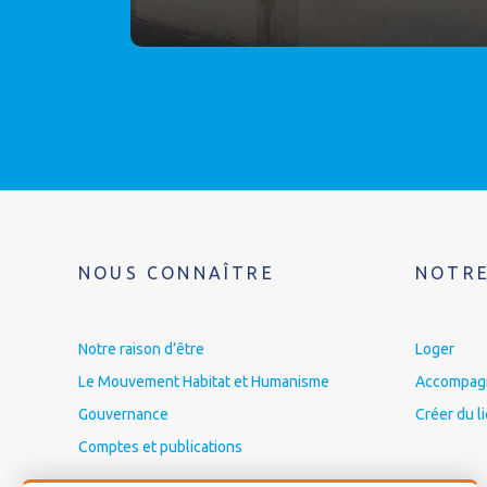
NOUS CONNAÎTRE
NOTRE
Notre raison d’être
Loger
Le Mouvement Habitat et Humanisme
Accompagne
Gouvernance
Créer du l
Comptes et publications