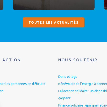
TOUTES LES ACTUALITÉS
 ACTION
NOUS SOUTENIR
Dons et legs
r les personnes en difficulté
Bénévolat : de l’énergie à donner
ien
La location solidaire : un disposit
gagnant
Finance solidaire : épargner et in