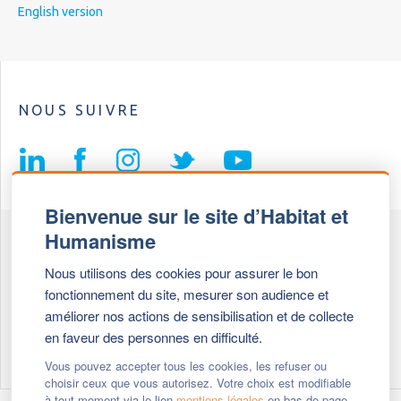
English version
NOUS SUIVRE
Bienvenue sur le site d’Habitat et
Humanisme
Fédération Habitat et Humanisme
Nous utilisons des cookies pour assurer le bon
69, chemin de Vassieux
fonctionnement du site, mesurer son audience et
69647 Caluire et Cuire cedex
améliorer nos actions de sensibilisation et de collecte
en faveur des personnes en difficulté.
Tél :
+ 33 (0)4 72 27 42 58
Vous pouvez accepter tous les cookies, les refuser ou
choisir ceux que vous autorisez. Votre choix est modifiable
à tout moment via le lien
mentions légales
en bas de page.