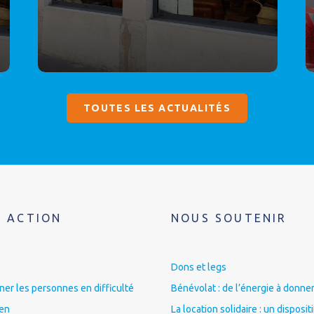
TOUTES LES ACTUALITÉS
 ACTION
NOUS SOUTENIR
Dons et legs
r les personnes en difficulté
Bénévolat : de l’énergie à donner
ien
La location solidaire : un disposit