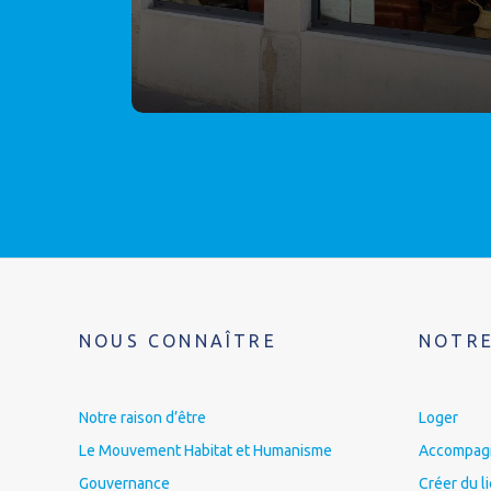
NOUS CONNAÎTRE
NOTRE
Notre raison d’être
Loger
Le Mouvement Habitat et Humanisme
Accompagne
Gouvernance
Créer du l