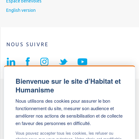
Espace bénévoles
English version
NOUS SUIVRE
Bienvenue sur le site d’Habitat et
Humanisme
Fédération Habitat et Humanisme
Nous utilisons des cookies pour assurer le bon
69, chemin de Vassieux
fonctionnement du site, mesurer son audience et
69647 Caluire et Cuire cedex
améliorer nos actions de sensibilisation et de collecte
en faveur des personnes en difficulté.
Tél :
+ 33 (0)4 72 27 42 58
Vous pouvez accepter tous les cookies, les refuser ou
choisir ceux que vous autorisez. Votre choix est modifiable