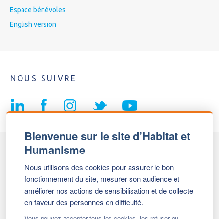
Espace bénévoles
English version
NOUS SUIVRE
Bienvenue sur le site d’Habitat et
Humanisme
Fédération Habitat et Humanisme
Nous utilisons des cookies pour assurer le bon
69, chemin de Vassieux
fonctionnement du site, mesurer son audience et
69647 Caluire et Cuire cedex
améliorer nos actions de sensibilisation et de collecte
en faveur des personnes en difficulté.
Tél :
+ 33 (0)4 72 27 42 58
Vous pouvez accepter tous les cookies, les refuser ou