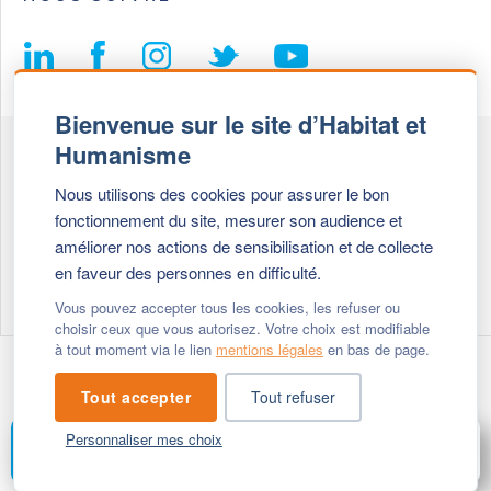
Bienvenue sur le site d’Habitat et
Humanisme
Fédération Habitat et Humanisme
Nous utilisons des cookies pour assurer le bon
69, chemin de Vassieux
fonctionnement du site, mesurer son audience et
69647 Caluire et Cuire cedex
améliorer nos actions de sensibilisation et de collecte
en faveur des personnes en difficulté.
Tél :
+ 33 (0)4 72 27 42 58
Vous pouvez accepter tous les cookies, les refuser ou
choisir ceux que vous autorisez. Votre choix est modifiable
à tout moment via le lien
mentions légales
en bas de page.
Modifier vos cookies
- © 2026 Habitat & Humanisme
Tout accepter
Tout refuser
Personnaliser mes choix
FAIRE UN DON
MENU