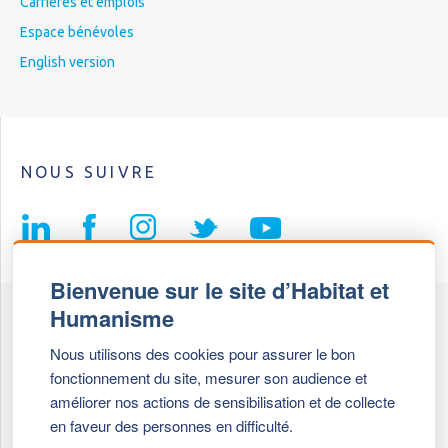
Carrières et emplois
Espace bénévoles
English version
NOUS SUIVRE
Bienvenue sur le site d’Habitat et
Humanisme
Fédération Habitat et Humanisme
Nous utilisons des cookies pour assurer le bon
69, chemin de Vassieux
fonctionnement du site, mesurer son audience et
69647 Caluire et Cuire cedex
améliorer nos actions de sensibilisation et de collecte
en faveur des personnes en difficulté.
Tél :
+ 33 (0)4 72 27 42 58