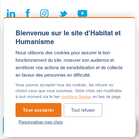
Bienvenue sur le site d’Habitat et
Humanisme
Fédération Habitat et Humanisme
Nous utilisons des cookies pour assurer le bon
69, chemin de Vassieux
fonctionnement du site, mesurer son audience et
69647 Caluire et Cuire cedex
améliorer nos actions de sensibilisation et de collecte
en faveur des personnes en difficulté.
Tél :
+ 33 (0)4 72 27 42 58
Vous pouvez accepter tous les cookies, les refuser ou
choisir ceux que vous autorisez. Votre choix est modifiable
à tout moment via le lien
mentions légales
en bas de page.
Modifier vos cookies
- © 2026 Habitat & Humanisme
Tout accepter
Tout refuser
Personnaliser mes choix
CONTACT
MENU