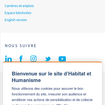
Carrières et emplois
Espace bénévoles
English version
NOUS SUIVRE
Bienvenue sur le site d’Habitat et
Humanisme
Fédération Habitat et Humanisme
Nous utilisons des cookies pour assurer le bon
69, chemin de Vassieux
fonctionnement du site, mesurer son audience et
69647 Caluire et Cuire cedex
améliorer nos actions de sensibilisation et de collecte