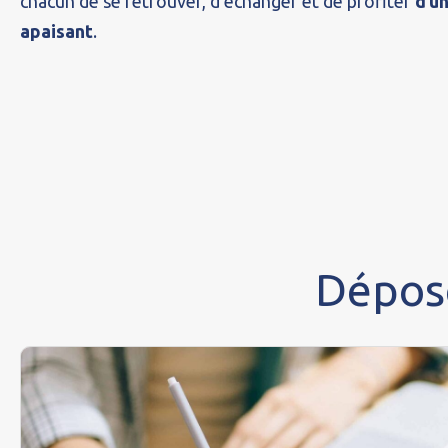
chacun de se retrouver, d’échanger et de profiter
d’u
apaisant
.
Dépos