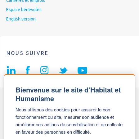
Carrières et emplois
Espace bénévoles
English version
NOUS SUIVRE
Bienvenue sur le site d’Habitat et
Humanisme
Fédération Habitat et Humanisme
Nous utilisons des cookies pour assurer le bon
69, chemin de Vassieux
fonctionnement du site, mesurer son audience et
69647 Caluire et Cuire cedex
améliorer nos actions de sensibilisation et de collecte
en faveur des personnes en difficulté.
Tél :
+ 33 (0)4 72 27 42 58