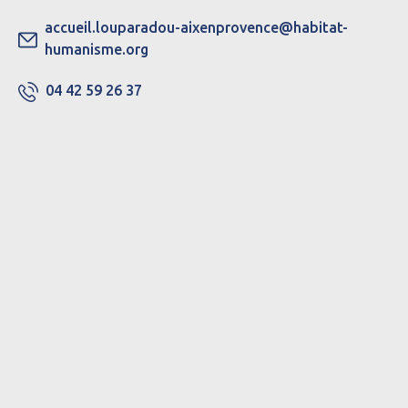
accueil.louparadou-aixenprovence@habitat-
humanisme.org
04 42 59 26 37