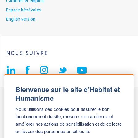
Carrières et emplois
Espace bénévoles
English version
NOUS SUIVRE
Bienvenue sur le site d’Habitat et
Humanisme
Fédération Habitat et Humanisme
Nous utilisons des cookies pour assurer le bon
69, chemin de Vassieux
fonctionnement du site, mesurer son audience et
69647 Caluire et Cuire cedex
améliorer nos actions de sensibilisation et de collecte
en faveur des personnes en difficulté.
Tél :
+ 33 (0)4 72 27 42 58