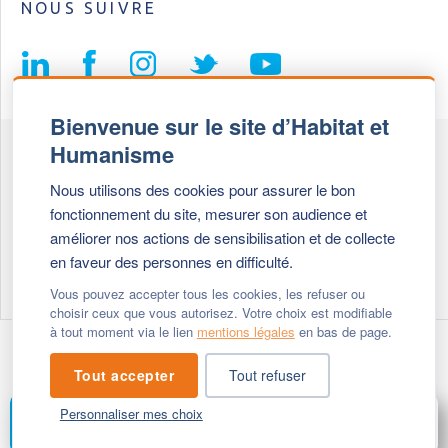
NOUS SUIVRE
Bienvenue sur le site d’Habitat et
Humanisme
Fédération Habitat et Humanisme
Nous utilisons des cookies pour assurer le bon
69, chemin de Vassieux
fonctionnement du site, mesurer son audience et
69647 Caluire et Cuire cedex
améliorer nos actions de sensibilisation et de collecte
en faveur des personnes en difficulté.
Tél :
+ 33 (0)4 72 27 42 58
Vous pouvez accepter tous les cookies, les refuser ou
choisir ceux que vous autorisez. Votre choix est modifiable
à tout moment via le lien
mentions légales
en bas de page.
Modifier vos cookies
- © 2026 Habitat & Humanisme
Tout accepter
Tout refuser
Personnaliser mes choix
FAIRE UN DON
MENU