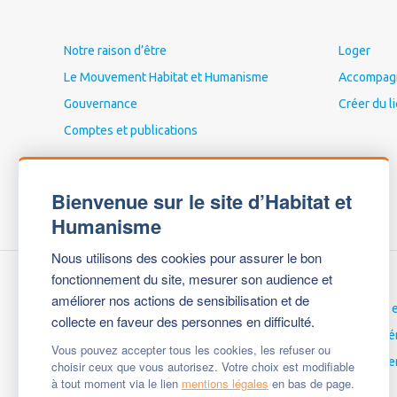
Notre raison d’être
Loger
Le Mouvement Habitat et Humanisme
Accompagne
Gouvernance
Créer du l
Comptes et publications
Bienvenue sur le site d’Habitat et
Humanisme
Nous utilisons des cookies pour assurer le bon
fonctionnement du site, mesurer son audience et
améliorer nos actions de sensibilisation et de
Nous contacter
Carrières 
collecte en faveur des personnes en difficulté.
Espace Presse
Espace bé
Vous pouvez accepter tous les cookies, les refuser ou
Mentions légales
English ve
choisir ceux que vous autorisez. Votre choix est modifiable
à tout moment via le lien
mentions légales
en bas de page.
Questions fréquentes