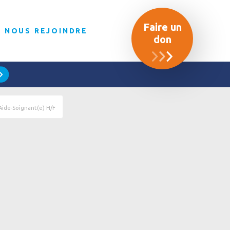
Faire un
NOUS REJOINDRE
don
Aide-Soignant(e) H/F