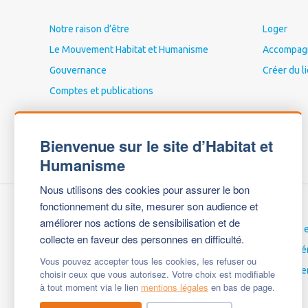
Notre raison d’être
Loger
Le Mouvement Habitat et Humanisme
Accompagne
Gouvernance
Créer du l
Comptes et publications
Bienvenue sur le site d’Habitat et
Humanisme
Nous utilisons des cookies pour assurer le bon
fonctionnement du site, mesurer son audience et
améliorer nos actions de sensibilisation et de
Nous contacter
Carrières 
collecte en faveur des personnes en difficulté.
Espace Presse
Espace bé
Vous pouvez accepter tous les cookies, les refuser ou
Mentions légales
English ve
choisir ceux que vous autorisez. Votre choix est modifiable
à tout moment via le lien
mentions légales
en bas de page.
Questions fréquentes