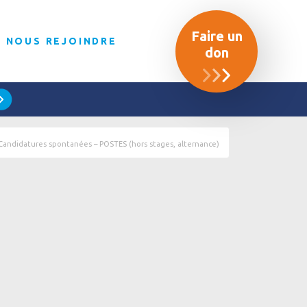
Faire un
NOUS REJOINDRE
don
Candidatures spontanées – POSTES (hors stages, alternance)