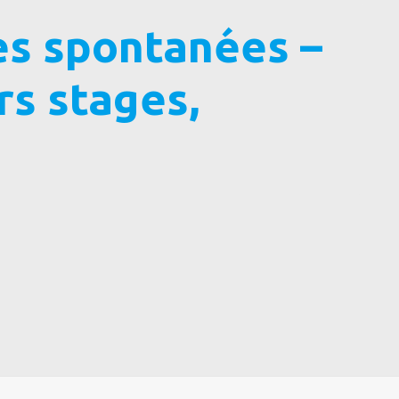
es spontanées –
s stages,