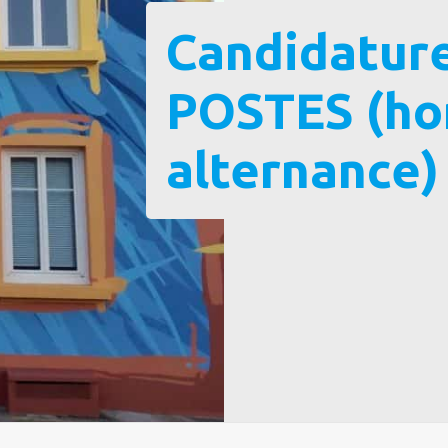
Candidatur
POSTES (hor
alternance)