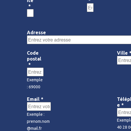
ité
*
*
Adresse
Code
Ville
postal
*
Exemple
: 69000
Email
*
Télép
e
*
Exemple :
Exemple
prenom.nom
40 28 0
@mail.fr