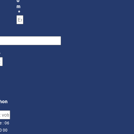
o
m
*
*
hon
 : 06
0 00