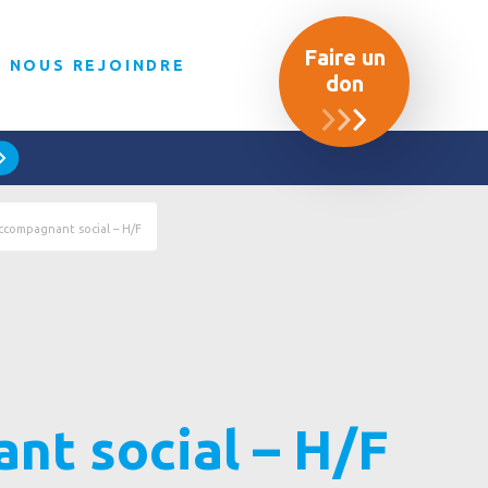
Faire un
NOUS REJOINDRE
don
ccompagnant social – H/F
t social – H/F