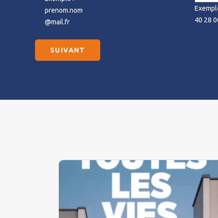
Exemple
prenom.nom
40 28 0
@mail.fr