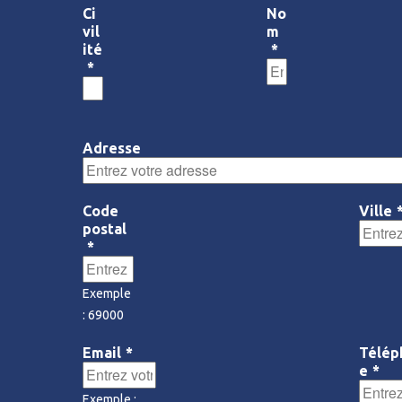
Ci
No
vil
m
ité
*
*
Adresse
Code
Ville
postal
*
Exemple
: 69000
Email
*
Télép
e
*
Exemple :