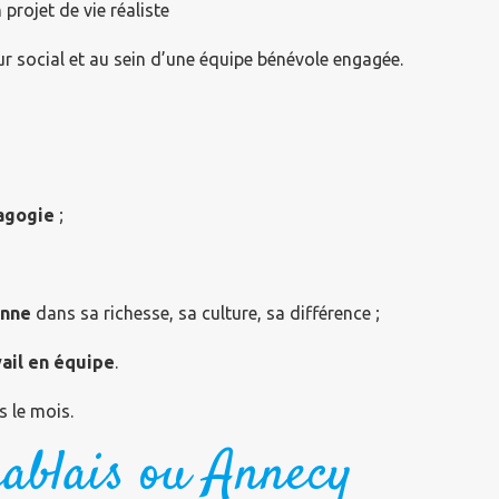
projet de vie réaliste
ur social et au sein d’une équipe bénévole engagée.
agogie
;
onne
dans sa richesse, sa culture, sa différence ;
vail en équipe
.
 le mois.
hablais ou Annecy