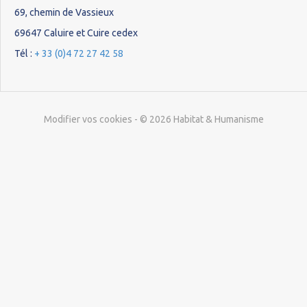
69, chemin de Vassieux
69647 Caluire et Cuire cedex
Tél :
+ 33 (0)4 72 27 42 58
Modifier vos cookies
- © 2026 Habitat & Humanisme
Étape
1
de
2,