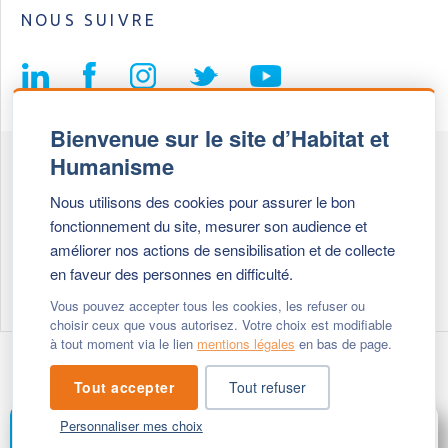
NOUS SUIVRE
Bienvenue sur le site d’Habitat et
Humanisme
Fédération Habitat et Humanisme
Nous utilisons des cookies pour assurer le bon
69, chemin de Vassieux
fonctionnement du site, mesurer son audience et
69647 Caluire et Cuire cedex
améliorer nos actions de sensibilisation et de collecte
en faveur des personnes en difficulté.
Tél :
+ 33 (0)4 72 27 42 58
Vous pouvez accepter tous les cookies, les refuser ou
choisir ceux que vous autorisez. Votre choix est modifiable
à tout moment via le lien
mentions légales
en bas de page.
Modifier vos cookies
- © 2026 Habitat & Humanisme
Tout accepter
Tout refuser
Personnaliser mes choix
FAIRE UN DON
MENU