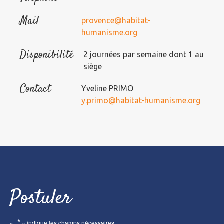
Mail
provence@habitat-
humanisme.org
Disponibilité
2 journées par semaine dont 1 au
siège
Contact
Yveline PRIMO
y.primo@habitat-humanisme.org
Postuler
*
«
» indique les champs nécessaires