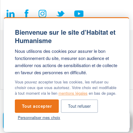
Bienvenue sur le site d’Habitat et
Humanisme
Fédération Habitat et Humanisme
Nous utilisons des cookies pour assurer le bon
69, chemin de Vassieux
fonctionnement du site, mesurer son audience et
69647 Caluire et Cuire cedex
améliorer nos actions de sensibilisation et de collecte
en faveur des personnes en difficulté.
Tél :
+ 33 (0)4 72 27 42 58
Vous pouvez accepter tous les cookies, les refuser ou
choisir ceux que vous autorisez. Votre choix est modifiable
à tout moment via le lien
mentions légales
en bas de page.
Modifier vos cookies
- © 2026 Habitat & Humanisme
Tout accepter
Tout refuser
Personnaliser mes choix
FAIRE UN DON
MENU