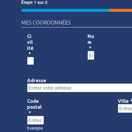
Étape
1
sur
2
50%
MES COORDONNÉES
Ci
No
vil
m
ité
*
*
Adresse
Code
Ville
postal
*
Exemple