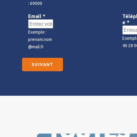
: 69000
Email
*
Télép
e
*
Exemple :
Exemple
prenom.nom
40 28 0
@mail.fr