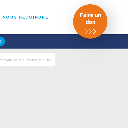
Faire un
NOUS REJOINDRE
don
énévoles bricoleurs et bricoleuses