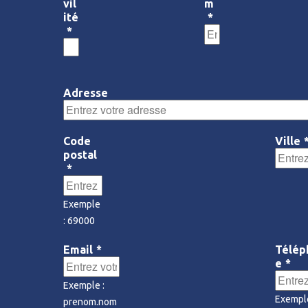
vil
m
ité
*
*
Adresse
Code
Ville
postal
*
Exemple
: 69000
Email
*
Télép
e
*
Exemple :
Exemple
prenom.nom