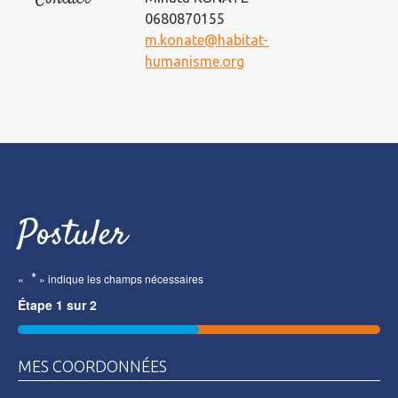
0680870155
m.konate@habitat-
humanisme.org
Postuler
*
«
» indique les champs nécessaires
Étape
1
sur
2
50%
MES COORDONNÉES