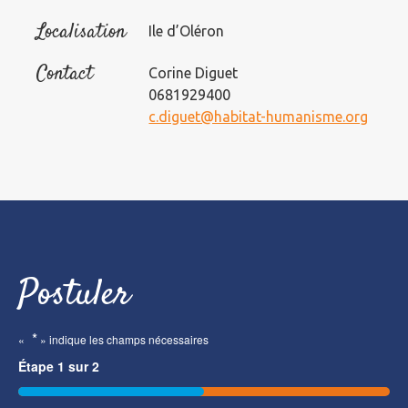
Localisation
Ile d’Oléron
Contact
Corine Diguet
0681929400
c.diguet@habitat-humanisme.org
Postuler
*
«
» indique les champs nécessaires
Étape
1
sur
2
50%