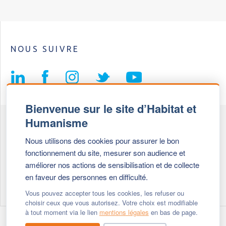
NOUS SUIVRE
Bienvenue sur le site d’Habitat et
Humanisme
Fédération Habitat et Humanisme
Nous utilisons des cookies pour assurer le bon
69, chemin de Vassieux
fonctionnement du site, mesurer son audience et
69647 Caluire et Cuire cedex
améliorer nos actions de sensibilisation et de collecte
en faveur des personnes en difficulté.
Tél :
+ 33 (0)4 72 27 42 58
Vous pouvez accepter tous les cookies, les refuser ou
choisir ceux que vous autorisez. Votre choix est modifiable
à tout moment via le lien
mentions légales
en bas de page.