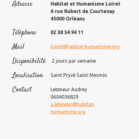
Adresse
Habitat et Humanisme Loiret
6 rue Robert de Courtenay
45000 Orléans
Téléphone
02 38 54 94 11
Mail
loiret@habitat-humanisme.org
Disponibilité
2 jours par semaine
Localisation
Saint Pryvé Saint Mesmin
Contact
Leteneur Audrey
0604036829
a.leteneur@habitat-
humanisme.org