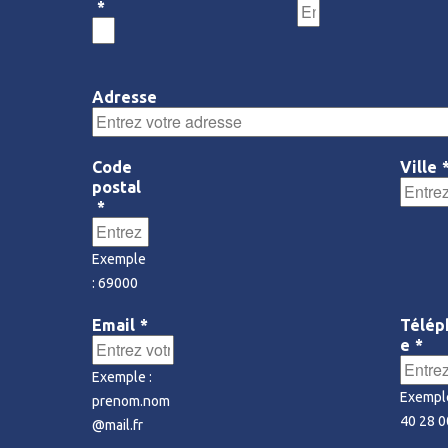
*
Adresse
Code
Ville
postal
*
Exemple
: 69000
Email
*
Télép
e
*
Exemple :
Exemple
prenom.nom
40 28 0
@mail.fr