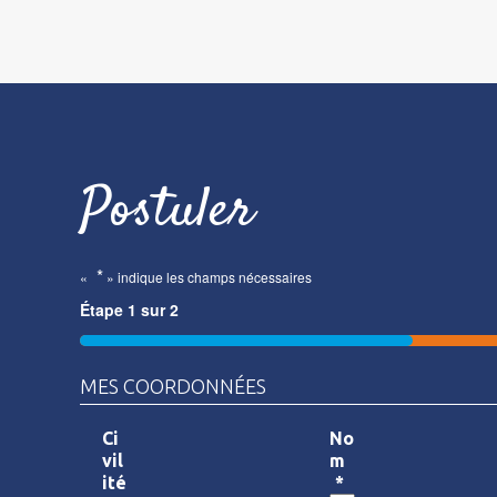
Postuler
*
«
» indique les champs nécessaires
Étape
1
sur
2
50%
MES COORDONNÉES
Ci
No
vil
m
ité
*