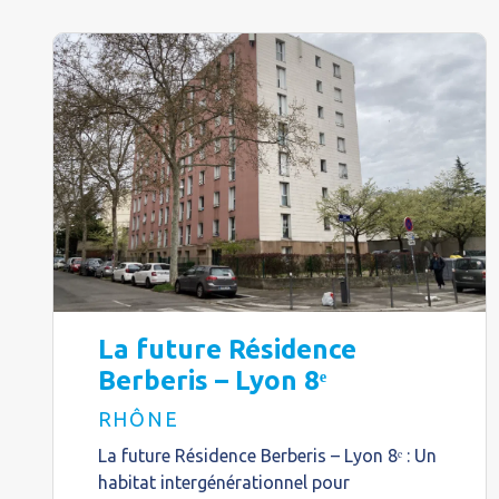
La future Résidence
Berberis – Lyon 8ᵉ
RHÔNE
La future Résidence Berberis – Lyon 8ᵉ : Un
habitat intergénérationnel pour