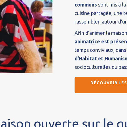
communs
sont mis à la
cuisine partagée, une t
rassembler, autour d’un
Afin d’animer la maison
animatrice est présen
temps conviviaux, dan
d’Habitat et Humanis
socioculturelles du bass
DÉCOUVRIR LES
ison ouverte sur le q