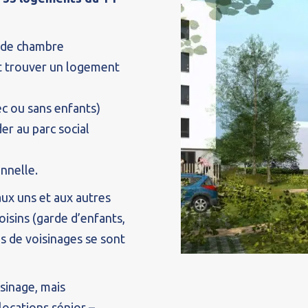
s de chambre
et trouver un logement
c ou sans enfants)
r au parc social
onnelle.
ux uns et aux autres
oisins (garde d’enfants,
ns de voisinages se sont
isinage, mais
locations sénior –