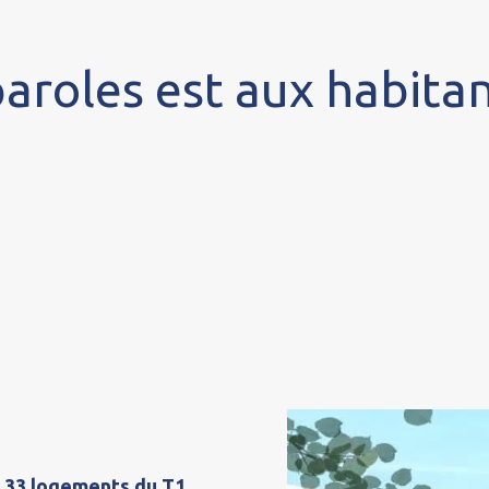
aroles est aux habitan
d
33 logements du T1