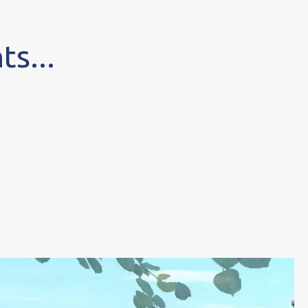
ts...