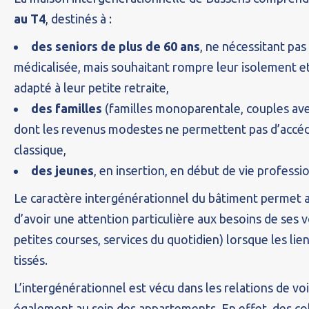
au T4
, destinés à :
des seniors de plus de 60 ans
, ne nécessitant pa
médicalisée, mais souhaitant rompre leur isolement 
adapté à leur petite retraite,
des familles
(familles monoparentale, couples ave
dont les revenus modestes ne permettent pas d’accéde
classique,
des jeunes
, en insertion, en début de vie professi
Le caractère intergénérationnel du bâtiment permet a
d’avoir une attention particulière aux besoins de ses v
petites courses, services du quotidien) lorsque les lie
tissés.
L’intergénérationnel est vécu dans les relations de vo
également au sein des appartements. En effet, des co