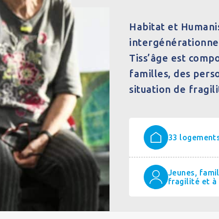
Habitat et Humani
intergénérationne
Tiss’âge est compo
familles, des pers
situation de fragil
33 logement
Jeunes, famil
fragilité et 