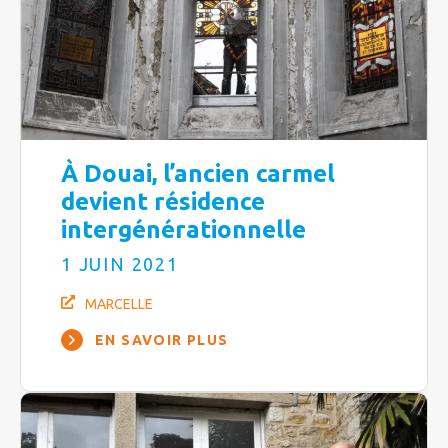
À Douai, l’ancien carmel
devient résidence
intergénérationnelle
1 JUIN 2021
MARCELLE
EN SAVOIR PLUS