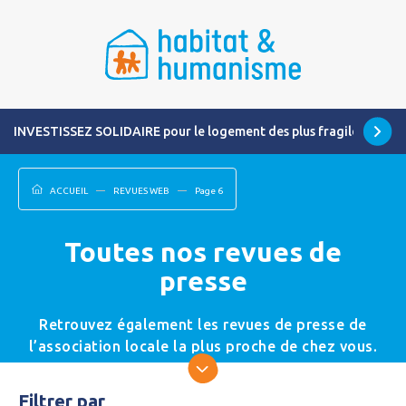
INVESTISSEZ SOLIDAIRE pour le logement des plus fragiles
ACCUEIL
REVUES WEB
Page 6
Toutes nos revues de
presse
Retrouvez également les revues de presse de
l’association locale la plus proche de chez vous.
Filtrer par