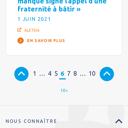
manque signe l’appel d’une
fraternité à bâtir »
1 JUIN 2021
ALETEIA
EN SAVOIR PLUS
1
…
4
5
6
7
8
…
10
10+
NOUS CONNAÎTRE