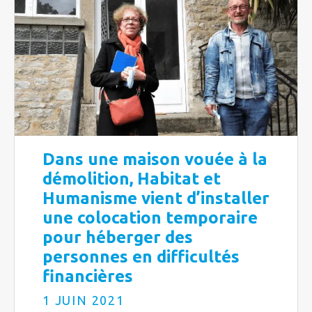
Dans une maison vouée à la
démolition, Habitat et
Humanisme vient d’installer
une colocation temporaire
pour héberger des
personnes en difficultés
financières
1 JUIN 2021