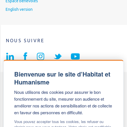
Espace bénévoles
English version
NOUS SUIVRE
Bienvenue sur le site d’Habitat et
Humanisme
Fédération Habitat et Humanisme
Nous utilisons des cookies pour assurer le bon
69, chemin de Vassieux
fonctionnement du site, mesurer son audience et
69647 Caluire et Cuire cedex
améliorer nos actions de sensibilisation et de collecte
en faveur des personnes en difficulté.
Tél :
+ 33 (0)4 72 27 42 58
Vous pouvez accepter tous les cookies, les refuser ou
choisir ceux que vous autorisez. Votre choix est modifiable